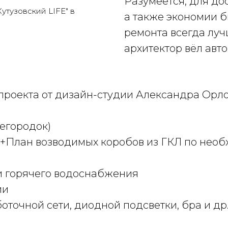
Разумеется, для до
утузовский LIFE" в
а также экономии 
ремонта всегда лу
архитектор вёл авт
роекта от дизайн-студии Александра Орло
егородок)
+План возводимых коробов из ГКЛ по необ
и горячего водоснабжения
ии
точной сети, диодной подсветки, бра и др