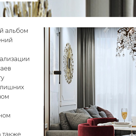
ой альбом
ений
еализации
чаев
ту
 лишних
вом
лном
а также