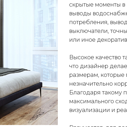
скрытые моменты в 
выводы водоснабже
потребления, вывод
выключатели, точны
или иное декоративн
Высокое качество т
что дизайнер дела
размерам, которые
незначительно кор
Благодаря такому 
максимального схо
визуализации и реа