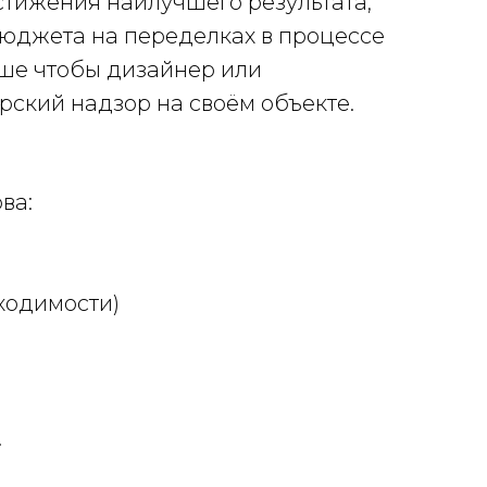
стижения наилучшего результата,
бюджета на переделках в процессе
чше чтобы дизайнер или
орский надзор на своём объекте.
ва:
ходимости)
.