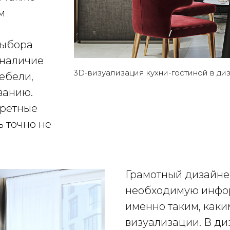
м
выбора
 наличие
3D-визуализация кухни-гостиной в д
ебели,
ванию.
кретные
 точно не
Грамотный дизайнер
необходимую инфор
именно таким, каки
визуализации. В ди